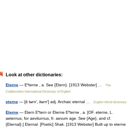
Look at other dictionaries:
Eterne
— E*terne , a. See {Etern}. [1913 Webster] …
The
Collaborative International Dictionary of English
eterne
— [ē tʉrn′, itʉrn′] adj. Archaic eternal …
English World dictionary
Eterne
— Etern E*tern or Eterne E*terne , a. [OF. eterne, L.
aeternus, for aeviturnus, fr. aevum age. See {Age}, and cf.
{Eternal}.] Eternal. [Poetic] Shak. [1913 Webster] Built up to eterne