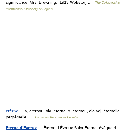
significance. Mrs. Browning. [1913 Webster] …
The Collaborative
International Dictionary of English
etèrne
— a, eternau, ala, eterne, o, eternau, alo adj. éternelle;
perpétuelle …
Diccionari Personau e Evolutiu
Eterne d'Evreux
— Éterne d Évreux Saint Éterne, évêque d