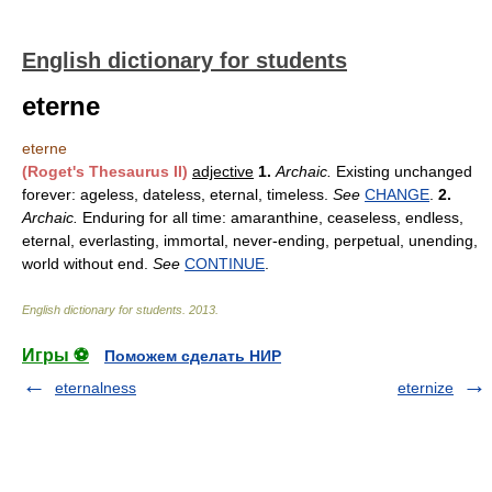
English dictionary for students
eterne
eterne
(Roget's Thesaurus II)
adjective
1.
Archaic.
Existing unchanged
forever: ageless, dateless, eternal, timeless.
See
CHANGE
.
2.
Archaic.
Enduring for all time: amaranthine, ceaseless, endless,
eternal, everlasting, immortal, never-ending, perpetual, unending,
world without end.
See
CONTINUE
.
English dictionary for students
.
2013
.
Игры ⚽
Поможем сделать НИР
eternalness
eternize