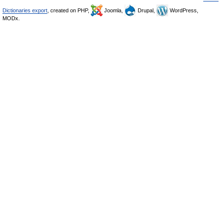
Dictionaries export
, created on PHP,
Joomla,
Drupal,
WordPress,
MODx.