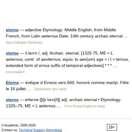
eterne
— adjective Etymology: Middle English, from Middle
French, from Latin aeternus Date: 14th century archaic eternal …
New Collegiate Dictionary
eterne
— /i terrn /, adj. Archaic. eternal. [1325 75; ME < L
aeternus, contr. of aeviternus, equiv. to aev(um) age + i I + ternus,
extended form of ernus suffix of temporal adjectives] * * * …
Universalium
Eterne
— évêque d Evreux vers 660, honoré comme martyr. Fête
le 16 juillet …
Dictionnaire des saints
eterne
— e•terne [[t]ɪˈtɜrn[/t]] adj. archaic eternal • Etymology:
1325–75; ME < L aeternus …
From formal English to slang
© Academic, 2000-2026
18+
Contact us:
Technical Support
,
Advertising